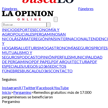
Fúnebres
Fúnebres
INICIO
DEPORTES
ECONOMÍA Y
AGRO
POLICIALES
PERGAMINO
SAN
NICOLÁS
ZÁRATE
REGIÓN
PAÍS
INTERNACIONAL
TENDENCI
Y
HOGAR
SALUD
TURISMO
GASTRONOMÍA
SEGUROS
PROFES
MUTUALISMO Y
SEGUROS
PODCAST
OPINIÓN
PERFILES
MUNICIPALIDAD
DE PERGAMINO
PDF PAPEL
PDF ARQUITECTURA
PDF
ESPECIALES
JUEGOS LO365
EDICTOS
FÚNEBRES
BUSCALO
LO365
CONTACTO
Seguinos
Instagram
X (Twitter)
Facebook
YouTube
Inicio
>
Pergamino
>
Remedios gratuitos: más de 17.000
pergaminenses se beneficiaron
Pergamino