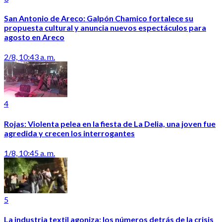
San Antonio de Areco: Galpón Chamico fortalece su
propuesta cultural y anuncia nuevos espectáculos para
agosto en Areco
2/8, 10:43 a. m.
4
Rojas: Violenta pelea en la fiesta de La Delia, una joven fue
agredida y crecen los interrogantes
1/8, 10:45 a. m.
5
La industria textil agoniza: los números detrás de la crisis