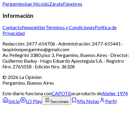
Pergamino
San Nicolás
Zárate
Fúnebres
Información
Contacto
Newsletter
Términos y Condiciones
Política de
Privacidad
Redacción:
2477-654706 ·
Administración:
2477-655441 ·
laopinionpergamino@gmail.com
Av. Pellegrini 3380 piso 3, Pergamino, Buenos Aires · Director:
Guillermo Baduy · Hugo Eduardo Apesteguía S.A. · Registro
Nro. 2765018 · Edición Nro.
36328
©
2026
La Opinión
Pergamino, Buenos Aires
Este diario funciona con
CAPOTE
un producto de
Atelier 1974
Inicio
LO Play
Mis Notas
Perfil
Secciones