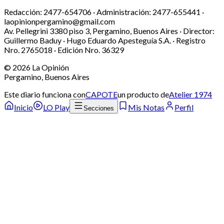
Redacción:
2477-654706 ·
Administración:
2477-655441 ·
laopinionpergamino@gmail.com
Av. Pellegrini 3380 piso 3, Pergamino, Buenos Aires · Director:
Guillermo Baduy · Hugo Eduardo Apesteguía S.A. · Registro
Nro. 2765018 · Edición Nro.
36329
©
2026
La Opinión
Pergamino, Buenos Aires
Este diario funciona con
CAPOTE
un producto de
Atelier 1974
Inicio
LO Play
Mis Notas
Perfil
Secciones