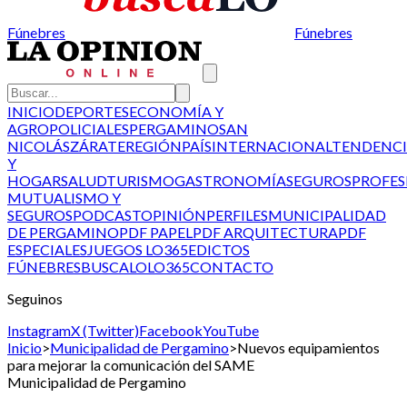
Fúnebres
Fúnebres
INICIO
DEPORTES
ECONOMÍA Y
AGRO
POLICIALES
PERGAMINO
SAN
NICOLÁS
ZÁRATE
REGIÓN
PAÍS
INTERNACIONAL
TENDENCI
Y
HOGAR
SALUD
TURISMO
GASTRONOMÍA
SEGUROS
PROFES
MUTUALISMO Y
SEGUROS
PODCAST
OPINIÓN
PERFILES
MUNICIPALIDAD
DE PERGAMINO
PDF PAPEL
PDF ARQUITECTURA
PDF
ESPECIALES
JUEGOS LO365
EDICTOS
FÚNEBRES
BUSCALO
LO365
CONTACTO
Seguinos
Instagram
X (Twitter)
Facebook
YouTube
Inicio
>
Municipalidad de Pergamino
>
Nuevos equipamientos
para mejorar la comunicación del SAME
Municipalidad de Pergamino