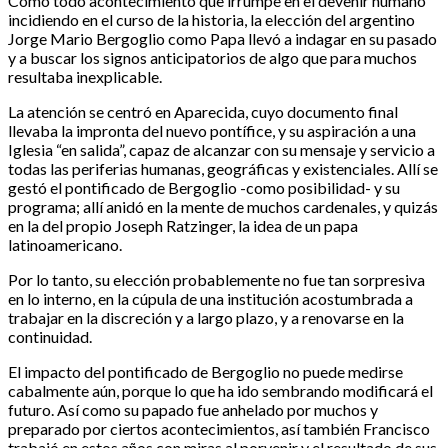
Como todo acontecimiento que irrumpe en el devenir humano
incidiendo en el curso de la historia, la elección del argentino
Jorge Mario Bergoglio como Papa llevó a indagar en su pasado
y a buscar los signos anticipatorios de algo que para muchos
resultaba inexplicable.
La atención se centró en Aparecida, cuyo documento final
llevaba la impronta del nuevo pontífice, y su aspiración a una
Iglesia “en salida”, capaz de alcanzar con su mensaje y servicio a
todas las periferias humanas, geográficas y existenciales. Allí se
gestó el pontificado de Bergoglio -como posibilidad- y su
programa; allí anidó en la mente de muchos cardenales, y quizás
en la del propio Joseph Ratzinger, la idea de un papa
latinoamericano.
Por lo tanto, su elección probablemente no fue tan sorpresiva
en lo interno, en la cúpula de una institución acostumbrada a
trabajar en la discreción y a largo plazo, y a renovarse en la
continuidad.
El impacto del pontificado de Bergoglio no puede medirse
cabalmente aún, porque lo que ha ido sembrando modificará el
futuro. Así como su papado fue anhelado por muchos y
preparado por ciertos acontecimientos, así también Francisco
trabajó en estos años con miras al porvenir y el resultado de sus