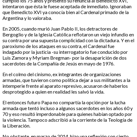
cumplió los 75 años y presentó su renuncia al Benedicto XVI,
intentaron que ésta le fuese aceptada de inmediato. Ignoraban
que Benedicto XVI ya conocía bien al Cardenal primado de la
Argentina y lo valoraba.
En 2005, cuando murió Juan Pablo II, los detractores de
Bergoglio y de la Iglesia Católica reflotaron un viejo infundio en
su contra por una supuesta complicidad con la dictadura. Y en el
paroxismo de los ataques en su contra, el Cardenal fue
indagado por la justicia -su interrogatorio fue conducido por
Luis Zamora y Myriam Bregman- por la desaparición de dos
sacerdotes de la Compañía de Jesús en mayo de 1976.
En el colmo del cinismo, ex integrantes de organizaciones
armadas, que tuvieron como política dejar a sus militantes a la
intemperie frente al aparato represivo, acusaron de haberlos
desprotegido a quien en realidad les salvó la vida.
El entonces futuro Papa no compartía la opción por la lucha
armada que tentó incluso a algunos sacerdotes en los años 60 y
70 y eso resultó imperdonable para quienes habían optado por
la violencia. Tampoco adscribió a la corriente de la Teología de
la Liberación.
No obstante, en marzo de 2014, hizo una reflexión con cierto