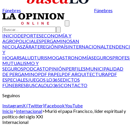
Fúnebres
Fúnebres
INICIO
DEPORTES
ECONOMÍA Y
AGRO
POLICIALES
PERGAMINO
SAN
NICOLÁS
ZÁRATE
REGIÓN
PAÍS
INTERNACIONAL
TENDENCI
Y
HOGAR
SALUD
TURISMO
GASTRONOMÍA
SEGUROS
PROFES
MUTUALISMO Y
SEGUROS
PODCAST
OPINIÓN
PERFILES
MUNICIPALIDAD
DE PERGAMINO
PDF PAPEL
PDF ARQUITECTURA
PDF
ESPECIALES
JUEGOS LO365
EDICTOS
FÚNEBRES
BUSCALO
LO365
CONTACTO
Seguinos
Instagram
X (Twitter)
Facebook
YouTube
Inicio
>
Internacional
>
Murió el papa Francisco, líder espiritual y
político del siglo XXI
Internacional