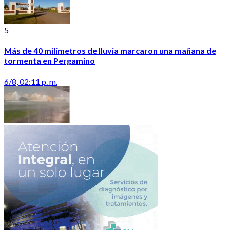
5
Más de 40 milímetros de lluvia marcaron una mañana de
tormenta en Pergamino
6/8, 02:11 p. m.