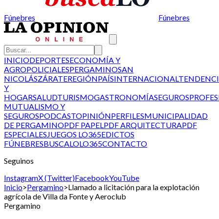
Fúnebres
Fúnebres
INICIO
DEPORTES
ECONOMÍA Y
AGRO
POLICIALES
PERGAMINO
SAN
NICOLÁS
ZÁRATE
REGIÓN
PAÍS
INTERNACIONAL
TENDENCI
Y
HOGAR
SALUD
TURISMO
GASTRONOMÍA
SEGUROS
PROFES
MUTUALISMO Y
SEGUROS
PODCAST
OPINIÓN
PERFILES
MUNICIPALIDAD
DE PERGAMINO
PDF PAPEL
PDF ARQUITECTURA
PDF
ESPECIALES
JUEGOS LO365
EDICTOS
FÚNEBRES
BUSCALO
LO365
CONTACTO
Seguinos
Instagram
X (Twitter)
Facebook
YouTube
Inicio
>
Pergamino
>
Llamado a licitación para la explotación
agrícola de Villa da Fonte y Aeroclub
Pergamino