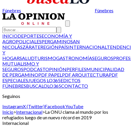
Fúnebres
Fúnebres
INICIO
DEPORTES
ECONOMÍA Y
AGRO
POLICIALES
PERGAMINO
SAN
NICOLÁS
ZÁRATE
REGIÓN
PAÍS
INTERNACIONAL
TENDENCI
Y
HOGAR
SALUD
TURISMO
GASTRONOMÍA
SEGUROS
PROFES
MUTUALISMO Y
SEGUROS
PODCAST
OPINIÓN
PERFILES
MUNICIPALIDAD
DE PERGAMINO
PDF PAPEL
PDF ARQUITECTURA
PDF
ESPECIALES
JUEGOS LO365
EDICTOS
FÚNEBRES
BUSCALO
LO365
CONTACTO
Seguinos
Instagram
X (Twitter)
Facebook
YouTube
Inicio
>
Internacional
>
La ONU clama al mundo por los
refugiados luego de un nuevo récord en 2019
Internacional