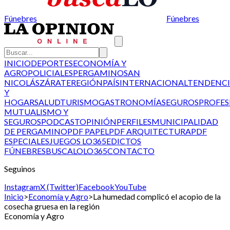
Fúnebres
Fúnebres
INICIO
DEPORTES
ECONOMÍA Y
AGRO
POLICIALES
PERGAMINO
SAN
NICOLÁS
ZÁRATE
REGIÓN
PAÍS
INTERNACIONAL
TENDENCI
Y
HOGAR
SALUD
TURISMO
GASTRONOMÍA
SEGUROS
PROFES
MUTUALISMO Y
SEGUROS
PODCAST
OPINIÓN
PERFILES
MUNICIPALIDAD
DE PERGAMINO
PDF PAPEL
PDF ARQUITECTURA
PDF
ESPECIALES
JUEGOS LO365
EDICTOS
FÚNEBRES
BUSCALO
LO365
CONTACTO
Seguinos
Instagram
X (Twitter)
Facebook
YouTube
Inicio
>
Economía y Agro
>
La humedad complicó el acopio de la
cosecha gruesa en la región
Economía y Agro