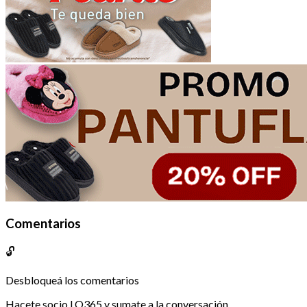
Comentarios
🔓
Desbloqueá los comentarios
Hacete socio LO365 y sumate a la conversación.