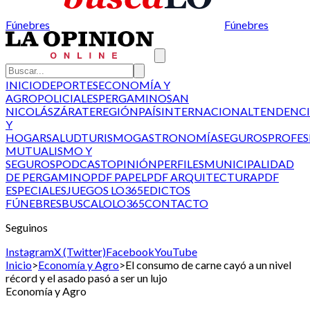
Fúnebres
Fúnebres
INICIO
DEPORTES
ECONOMÍA Y
AGRO
POLICIALES
PERGAMINO
SAN
NICOLÁS
ZÁRATE
REGIÓN
PAÍS
INTERNACIONAL
TENDENCI
Y
HOGAR
SALUD
TURISMO
GASTRONOMÍA
SEGUROS
PROFES
MUTUALISMO Y
SEGUROS
PODCAST
OPINIÓN
PERFILES
MUNICIPALIDAD
DE PERGAMINO
PDF PAPEL
PDF ARQUITECTURA
PDF
ESPECIALES
JUEGOS LO365
EDICTOS
FÚNEBRES
BUSCALO
LO365
CONTACTO
Seguinos
Instagram
X (Twitter)
Facebook
YouTube
Inicio
>
Economía y Agro
>
El consumo de carne cayó a un nivel
récord y el asado pasó a ser un lujo
Economía y Agro