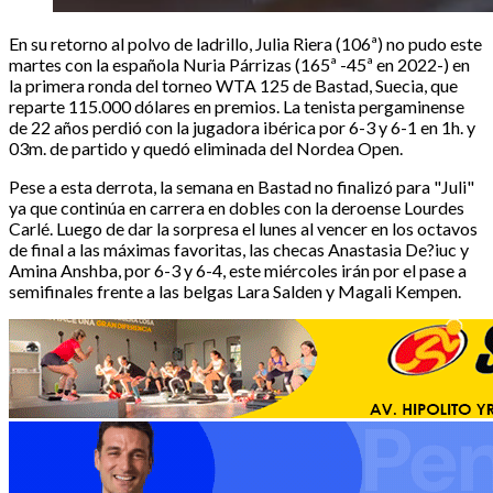
En su retorno al polvo de ladrillo, Julia Riera (106ª) no pudo este
martes con la española Nuria Párrizas (165ª -45ª en 2022-) en
la primera ronda del torneo WTA 125 de Bastad, Suecia, que
reparte 115.000 dólares en premios. La tenista pergaminense
de 22 años perdió con la jugadora ibérica por 6-3 y 6-1 en 1h. y
03m. de partido y quedó eliminada del Nordea Open.
Pese a esta derrota, la semana en Bastad no finalizó para "Juli"
ya que continúa en carrera en dobles con la deroense Lourdes
Carlé. Luego de dar la sorpresa el lunes al vencer en los octavos
de final a las máximas favoritas, las checas Anastasia De?iuc y
Amina Anshba, por 6-3 y 6-4, este miércoles irán por el pase a
semifinales frente a las belgas Lara Salden y Magali Kempen.