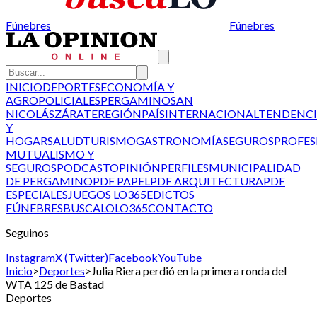
Fúnebres
Fúnebres
INICIO
DEPORTES
ECONOMÍA Y
AGRO
POLICIALES
PERGAMINO
SAN
NICOLÁS
ZÁRATE
REGIÓN
PAÍS
INTERNACIONAL
TENDENCI
Y
HOGAR
SALUD
TURISMO
GASTRONOMÍA
SEGUROS
PROFES
MUTUALISMO Y
SEGUROS
PODCAST
OPINIÓN
PERFILES
MUNICIPALIDAD
DE PERGAMINO
PDF PAPEL
PDF ARQUITECTURA
PDF
ESPECIALES
JUEGOS LO365
EDICTOS
FÚNEBRES
BUSCALO
LO365
CONTACTO
Seguinos
Instagram
X (Twitter)
Facebook
YouTube
Inicio
>
Deportes
>
Julia Riera perdió en la primera ronda del
WTA 125 de Bastad
Deportes