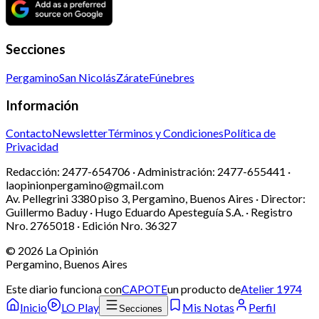
Secciones
Pergamino
San Nicolás
Zárate
Fúnebres
Información
Contacto
Newsletter
Términos y Condiciones
Política de
Privacidad
Redacción:
2477-654706 ·
Administración:
2477-655441 ·
laopinionpergamino@gmail.com
Av. Pellegrini 3380 piso 3, Pergamino, Buenos Aires · Director:
Guillermo Baduy · Hugo Eduardo Apesteguía S.A. · Registro
Nro. 2765018 · Edición Nro.
36327
©
2026
La Opinión
Pergamino, Buenos Aires
Este diario funciona con
CAPOTE
un producto de
Atelier 1974
Inicio
LO Play
Mis Notas
Perfil
Secciones