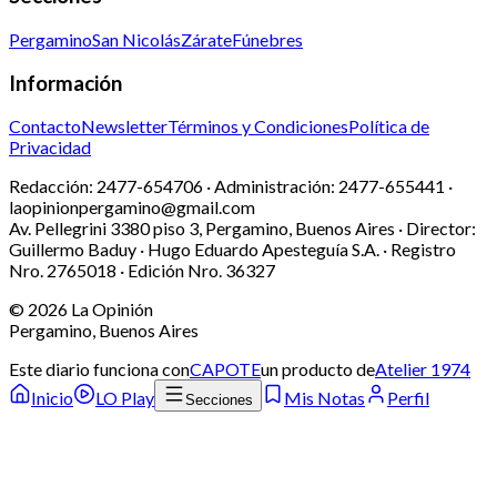
Pergamino
San Nicolás
Zárate
Fúnebres
Información
Contacto
Newsletter
Términos y Condiciones
Política de
Privacidad
Redacción:
2477-654706 ·
Administración:
2477-655441 ·
laopinionpergamino@gmail.com
Av. Pellegrini 3380 piso 3, Pergamino, Buenos Aires · Director:
Guillermo Baduy · Hugo Eduardo Apesteguía S.A. · Registro
Nro. 2765018 · Edición Nro.
36327
©
2026
La Opinión
Pergamino, Buenos Aires
Este diario funciona con
CAPOTE
un producto de
Atelier 1974
Inicio
LO Play
Mis Notas
Perfil
Secciones