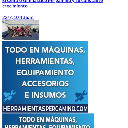
El Centro Gimnástico Pergamino y su constante
crecimiento
22/7, 10:43 a. m.