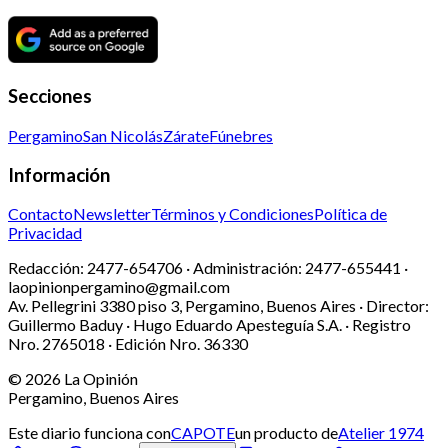
Secciones
Pergamino
San Nicolás
Zárate
Fúnebres
Información
Contacto
Newsletter
Términos y Condiciones
Política de
Privacidad
Redacción:
2477-654706 ·
Administración:
2477-655441 ·
laopinionpergamino@gmail.com
Av. Pellegrini 3380 piso 3, Pergamino, Buenos Aires · Director:
Guillermo Baduy · Hugo Eduardo Apesteguía S.A. · Registro
Nro. 2765018 · Edición Nro.
36330
©
2026
La Opinión
Pergamino, Buenos Aires
Este diario funciona con
CAPOTE
un producto de
Atelier 1974