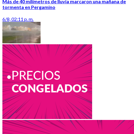
Más de 40 milímetros de lluvia marcaron una mañana de
tormenta en Pergamino
6/8, 02:11 p. m.