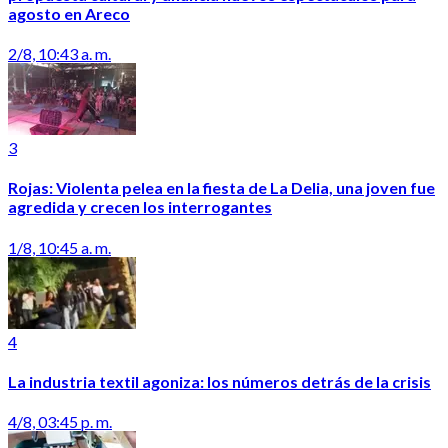
agosto en Areco
2/8, 10:43 a. m.
3
Rojas: Violenta pelea en la fiesta de La Delia, una joven fue
agredida y crecen los interrogantes
1/8, 10:45 a. m.
4
La industria textil agoniza: los números detrás de la crisis
4/8, 03:45 p. m.