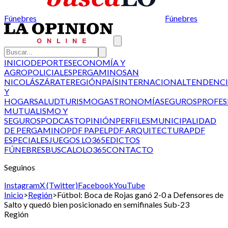
Fúnebres
Fúnebres
INICIO
DEPORTES
ECONOMÍA Y
AGRO
POLICIALES
PERGAMINO
SAN
NICOLÁS
ZÁRATE
REGIÓN
PAÍS
INTERNACIONAL
TENDENCI
Y
HOGAR
SALUD
TURISMO
GASTRONOMÍA
SEGUROS
PROFES
MUTUALISMO Y
SEGUROS
PODCAST
OPINIÓN
PERFILES
MUNICIPALIDAD
DE PERGAMINO
PDF PAPEL
PDF ARQUITECTURA
PDF
ESPECIALES
JUEGOS LO365
EDICTOS
FÚNEBRES
BUSCALO
LO365
CONTACTO
Seguinos
Instagram
X (Twitter)
Facebook
YouTube
Inicio
>
Región
>
Fútbol: Boca de Rojas ganó 2-0 a Defensores de
Salto y quedó bien posicionado en semifinales Sub-23
Región