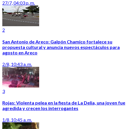
27/7, 04:03 p. m.
2
San Antonio de Areco: Galpón Chamico fortalece su
propuesta cultural y anuncia nuevos espectáculos para
agosto en Areco
2/8, 10:43 a. m.
3
Rojas: Violenta pelea en la fiesta de La Delia, una joven fue
agredida y crecen los interrogantes
1/8, 10:45 a. m.