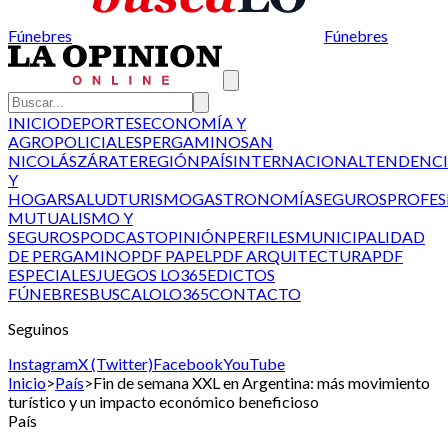
Fúnebres
Fúnebres
INICIO
DEPORTES
ECONOMÍA Y
AGRO
POLICIALES
PERGAMINO
SAN
NICOLÁS
ZÁRATE
REGIÓN
PAÍS
INTERNACIONAL
TENDENCI
Y
HOGAR
SALUD
TURISMO
GASTRONOMÍA
SEGUROS
PROFES
MUTUALISMO Y
SEGUROS
PODCAST
OPINIÓN
PERFILES
MUNICIPALIDAD
DE PERGAMINO
PDF PAPEL
PDF ARQUITECTURA
PDF
ESPECIALES
JUEGOS LO365
EDICTOS
FÚNEBRES
BUSCALO
LO365
CONTACTO
Seguinos
Instagram
X (Twitter)
Facebook
YouTube
Inicio
>
País
>
Fin de semana XXL en Argentina: más movimiento
turístico y un impacto económico beneficioso
País