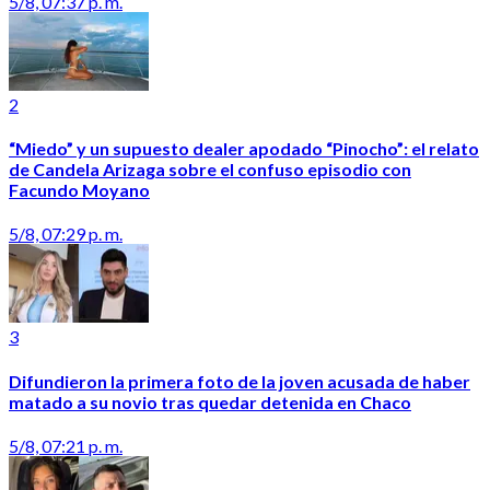
5/8, 07:37 p. m.
2
“Miedo” y un supuesto dealer apodado “Pinocho”: el relato
de Candela Arizaga sobre el confuso episodio con
Facundo Moyano
5/8, 07:29 p. m.
3
Difundieron la primera foto de la joven acusada de haber
matado a su novio tras quedar detenida en Chaco
5/8, 07:21 p. m.