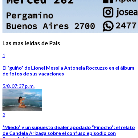
Las mas leidas de País
1
El “guiño” de Lionel Messi a Antonela Roccuzzo en el álbum
de fotos de sus vacaciones
5/8, 07:37 p. m.
2
“Miedo” y un supuesto dealer apodado “Pinocho”: el relato
de Candela Arizaga sobre el confuso episodio con