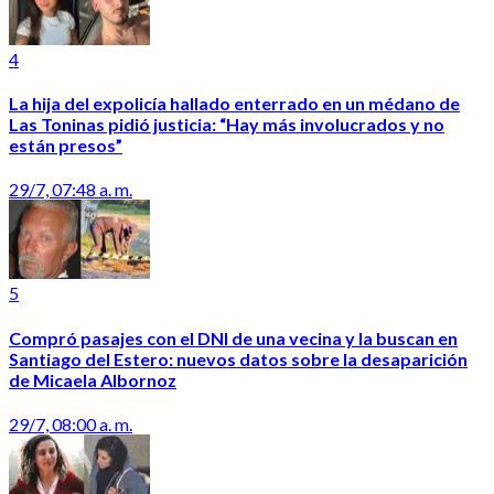
4
La hija del expolicía hallado enterrado en un médano de
Las Toninas pidió justicia: “Hay más involucrados y no
están presos”
29/7, 07:48 a. m.
5
Compró pasajes con el DNI de una vecina y la buscan en
Santiago del Estero: nuevos datos sobre la desaparición
de Micaela Albornoz
29/7, 08:00 a. m.