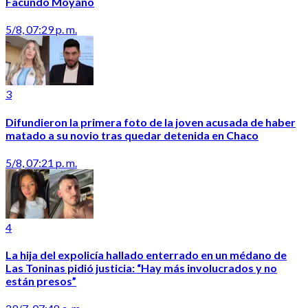
Facundo Moyano
5/8, 07:29 p. m.
3
Difundieron la primera foto de la joven acusada de haber
matado a su novio tras quedar detenida en Chaco
5/8, 07:21 p. m.
4
La hija del expolicía hallado enterrado en un médano de
Las Toninas pidió justicia: “Hay más involucrados y no
están presos”