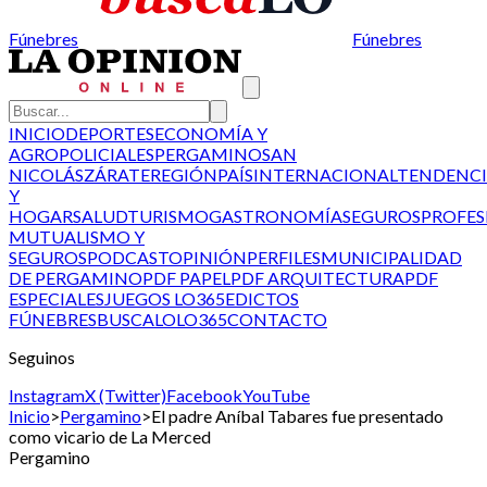
Fúnebres
Fúnebres
INICIO
DEPORTES
ECONOMÍA Y
AGRO
POLICIALES
PERGAMINO
SAN
NICOLÁS
ZÁRATE
REGIÓN
PAÍS
INTERNACIONAL
TENDENCI
Y
HOGAR
SALUD
TURISMO
GASTRONOMÍA
SEGUROS
PROFES
MUTUALISMO Y
SEGUROS
PODCAST
OPINIÓN
PERFILES
MUNICIPALIDAD
DE PERGAMINO
PDF PAPEL
PDF ARQUITECTURA
PDF
ESPECIALES
JUEGOS LO365
EDICTOS
FÚNEBRES
BUSCALO
LO365
CONTACTO
Seguinos
Instagram
X (Twitter)
Facebook
YouTube
Inicio
>
Pergamino
>
El padre Aníbal Tabares fue presentado
como vicario de La Merced
Pergamino