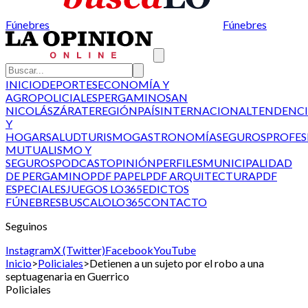
Fúnebres
Fúnebres
INICIO
DEPORTES
ECONOMÍA Y
AGRO
POLICIALES
PERGAMINO
SAN
NICOLÁS
ZÁRATE
REGIÓN
PAÍS
INTERNACIONAL
TENDENCI
Y
HOGAR
SALUD
TURISMO
GASTRONOMÍA
SEGUROS
PROFES
MUTUALISMO Y
SEGUROS
PODCAST
OPINIÓN
PERFILES
MUNICIPALIDAD
DE PERGAMINO
PDF PAPEL
PDF ARQUITECTURA
PDF
ESPECIALES
JUEGOS LO365
EDICTOS
FÚNEBRES
BUSCALO
LO365
CONTACTO
Seguinos
Instagram
X (Twitter)
Facebook
YouTube
Inicio
>
Policiales
>
Detienen a un sujeto por el robo a una
septuagenaria en Guerrico
Policiales