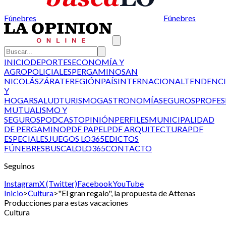
Fúnebres
Fúnebres
INICIO
DEPORTES
ECONOMÍA Y
AGRO
POLICIALES
PERGAMINO
SAN
NICOLÁS
ZÁRATE
REGIÓN
PAÍS
INTERNACIONAL
TENDENCI
Y
HOGAR
SALUD
TURISMO
GASTRONOMÍA
SEGUROS
PROFES
MUTUALISMO Y
SEGUROS
PODCAST
OPINIÓN
PERFILES
MUNICIPALIDAD
DE PERGAMINO
PDF PAPEL
PDF ARQUITECTURA
PDF
ESPECIALES
JUEGOS LO365
EDICTOS
FÚNEBRES
BUSCALO
LO365
CONTACTO
Seguinos
Instagram
X (Twitter)
Facebook
YouTube
Inicio
>
Cultura
>
"El gran regalo", la propuesta de Attenas
Producciones para estas vacaciones
Cultura