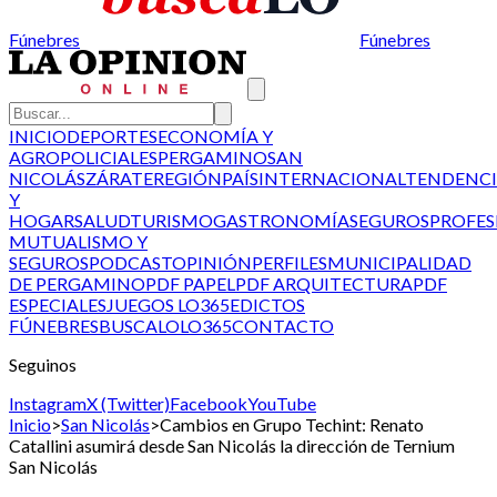
Fúnebres
Fúnebres
INICIO
DEPORTES
ECONOMÍA Y
AGRO
POLICIALES
PERGAMINO
SAN
NICOLÁS
ZÁRATE
REGIÓN
PAÍS
INTERNACIONAL
TENDENCI
Y
HOGAR
SALUD
TURISMO
GASTRONOMÍA
SEGUROS
PROFES
MUTUALISMO Y
SEGUROS
PODCAST
OPINIÓN
PERFILES
MUNICIPALIDAD
DE PERGAMINO
PDF PAPEL
PDF ARQUITECTURA
PDF
ESPECIALES
JUEGOS LO365
EDICTOS
FÚNEBRES
BUSCALO
LO365
CONTACTO
Seguinos
Instagram
X (Twitter)
Facebook
YouTube
Inicio
>
San Nicolás
>
Cambios en Grupo Techint: Renato
Catallini asumirá desde San Nicolás la dirección de Ternium
San Nicolás