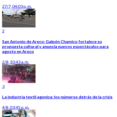
27/7, 04:03 p. m.
2
San Antonio de Areco: Galpón Chamico fortalece su
propuesta cultural y anuncia nuevos espectáculos para
agosto en Areco
2/8, 10:43 a. m.
3
La industria textil agoniza: los números detrás de la crisis
4/8, 03:45 p. m.