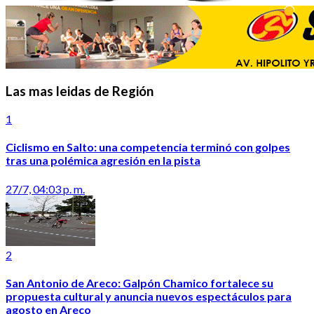
Las mas leidas de Región
1
Ciclismo en Salto: una competencia terminó con golpes
tras una polémica agresión en la pista
27/7, 04:03 p. m.
2
San Antonio de Areco: Galpón Chamico fortalece su
propuesta cultural y anuncia nuevos espectáculos para
agosto en Areco