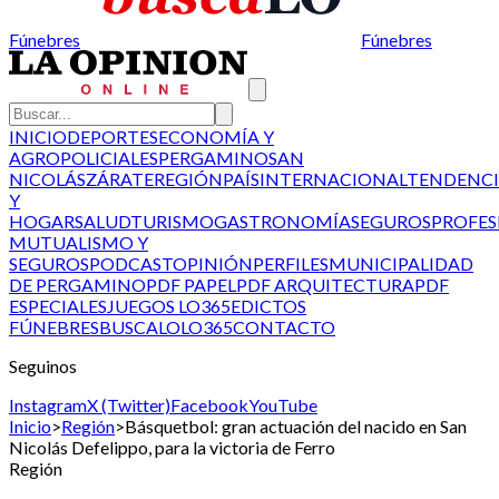
Fúnebres
Fúnebres
INICIO
DEPORTES
ECONOMÍA Y
AGRO
POLICIALES
PERGAMINO
SAN
NICOLÁS
ZÁRATE
REGIÓN
PAÍS
INTERNACIONAL
TENDENCI
Y
HOGAR
SALUD
TURISMO
GASTRONOMÍA
SEGUROS
PROFES
MUTUALISMO Y
SEGUROS
PODCAST
OPINIÓN
PERFILES
MUNICIPALIDAD
DE PERGAMINO
PDF PAPEL
PDF ARQUITECTURA
PDF
ESPECIALES
JUEGOS LO365
EDICTOS
FÚNEBRES
BUSCALO
LO365
CONTACTO
Seguinos
Instagram
X (Twitter)
Facebook
YouTube
Inicio
>
Región
>
Básquetbol: gran actuación del nacido en San
Nicolás Defelippo, para la victoria de Ferro
Región