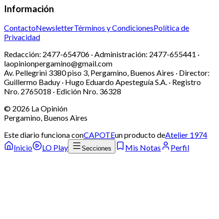
Información
Contacto
Newsletter
Términos y Condiciones
Política de
Privacidad
Redacción:
2477-654706 ·
Administración:
2477-655441 ·
laopinionpergamino@gmail.com
Av. Pellegrini 3380 piso 3, Pergamino, Buenos Aires · Director:
Guillermo Baduy · Hugo Eduardo Apesteguía S.A. · Registro
Nro. 2765018 · Edición Nro.
36328
©
2026
La Opinión
Pergamino, Buenos Aires
Este diario funciona con
CAPOTE
un producto de
Atelier 1974
Inicio
LO Play
Mis Notas
Perfil
Secciones