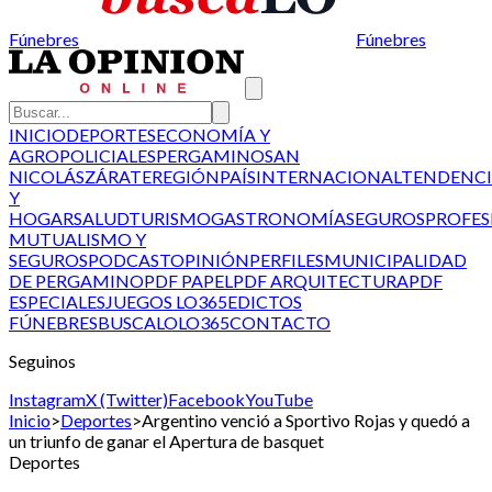
Fúnebres
Fúnebres
INICIO
DEPORTES
ECONOMÍA Y
AGRO
POLICIALES
PERGAMINO
SAN
NICOLÁS
ZÁRATE
REGIÓN
PAÍS
INTERNACIONAL
TENDENCI
Y
HOGAR
SALUD
TURISMO
GASTRONOMÍA
SEGUROS
PROFES
MUTUALISMO Y
SEGUROS
PODCAST
OPINIÓN
PERFILES
MUNICIPALIDAD
DE PERGAMINO
PDF PAPEL
PDF ARQUITECTURA
PDF
ESPECIALES
JUEGOS LO365
EDICTOS
FÚNEBRES
BUSCALO
LO365
CONTACTO
Seguinos
Instagram
X (Twitter)
Facebook
YouTube
Inicio
>
Deportes
>
Argentino venció a Sportivo Rojas y quedó a
un triunfo de ganar el Apertura de basquet
Deportes