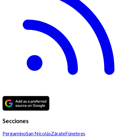
Secciones
Pergamino
San Nicolás
Zárate
Fúnebres