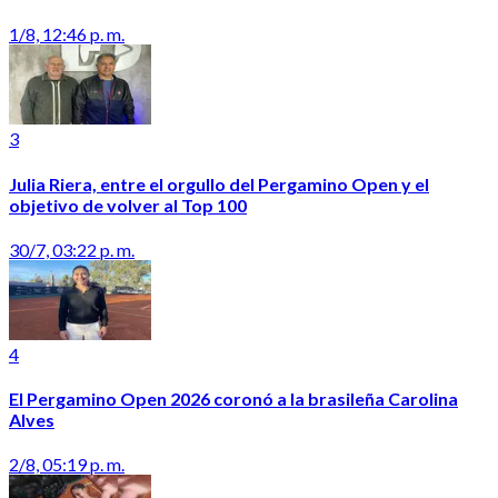
1/8, 12:46 p. m.
3
Julia Riera, entre el orgullo del Pergamino Open y el
objetivo de volver al Top 100
30/7, 03:22 p. m.
4
El Pergamino Open 2026 coronó a la brasileña Carolina
Alves
2/8, 05:19 p. m.