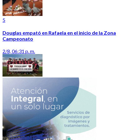
5
Douglas empató en Rafaela en el inicio de la Zona
Campeonato
2/8, 06:31 p. m.