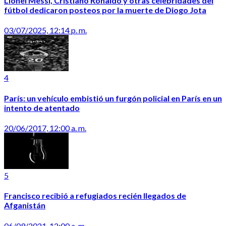
Lionel Messi, Cristiano Ronaldo y otras celebridades del
fútbol dedicaron posteos por la muerte de Diogo Jota
03/07/2025, 12:14 p. m.
4
París: un vehículo embistió un furgón policial en París en un
intento de atentado
20/06/2017, 12:00 a. m.
5
Francisco recibió a refugiados recién llegados de
Afganistán
06/09/2021, 12:00 a. m.