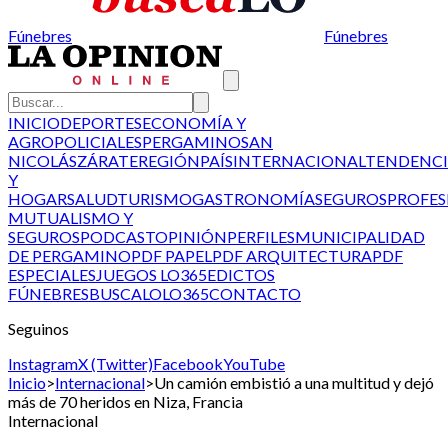
Fúnebres
Fúnebres
INICIO
DEPORTES
ECONOMÍA Y
AGRO
POLICIALES
PERGAMINO
SAN
NICOLÁS
ZÁRATE
REGIÓN
PAÍS
INTERNACIONAL
TENDENCI
Y
HOGAR
SALUD
TURISMO
GASTRONOMÍA
SEGUROS
PROFES
MUTUALISMO Y
SEGUROS
PODCAST
OPINIÓN
PERFILES
MUNICIPALIDAD
DE PERGAMINO
PDF PAPEL
PDF ARQUITECTURA
PDF
ESPECIALES
JUEGOS LO365
EDICTOS
FÚNEBRES
BUSCALO
LO365
CONTACTO
Seguinos
Instagram
X (Twitter)
Facebook
YouTube
Inicio
>
Internacional
>
Un camión embistió a una multitud y dejó
más de 70 heridos en Niza, Francia
Internacional