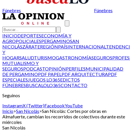
Fúnebres
Fúnebres
INICIO
DEPORTES
ECONOMÍA Y
AGRO
POLICIALES
PERGAMINO
SAN
NICOLÁS
ZÁRATE
REGIÓN
PAÍS
INTERNACIONAL
TENDENCI
Y
HOGAR
SALUD
TURISMO
GASTRONOMÍA
SEGUROS
PROFES
MUTUALISMO Y
SEGUROS
PODCAST
OPINIÓN
PERFILES
MUNICIPALIDAD
DE PERGAMINO
PDF PAPEL
PDF ARQUITECTURA
PDF
ESPECIALES
JUEGOS LO365
EDICTOS
FÚNEBRES
BUSCALO
LO365
CONTACTO
Seguinos
Instagram
X (Twitter)
Facebook
YouTube
Inicio
>
San Nicolás
>
San Nicolás: Cortes por obras en
Almafuerte, cambian los recorridos de colectivos durante este
miércoles
San Nicolás