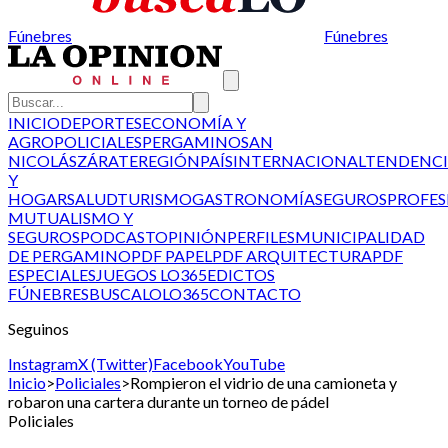
Fúnebres
Fúnebres
INICIO
DEPORTES
ECONOMÍA Y
AGRO
POLICIALES
PERGAMINO
SAN
NICOLÁS
ZÁRATE
REGIÓN
PAÍS
INTERNACIONAL
TENDENCI
Y
HOGAR
SALUD
TURISMO
GASTRONOMÍA
SEGUROS
PROFES
MUTUALISMO Y
SEGUROS
PODCAST
OPINIÓN
PERFILES
MUNICIPALIDAD
DE PERGAMINO
PDF PAPEL
PDF ARQUITECTURA
PDF
ESPECIALES
JUEGOS LO365
EDICTOS
FÚNEBRES
BUSCALO
LO365
CONTACTO
Seguinos
Instagram
X (Twitter)
Facebook
YouTube
Inicio
>
Policiales
>
Rompieron el vidrio de una camioneta y
robaron una cartera durante un torneo de pádel
Policiales