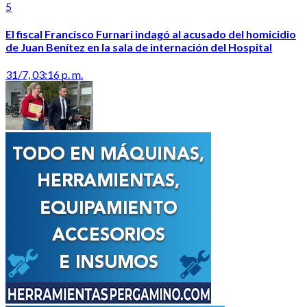
5
El fiscal Francisco Furnari indagó al acusado del homicidio
de Juan Benítez en la sala de internación del Hospital
31/7, 03:16 p. m.