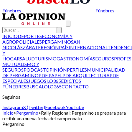
Fúnebres
Fúnebres
INICIO
DEPORTES
ECONOMÍA Y
AGRO
POLICIALES
PERGAMINO
SAN
NICOLÁS
ZÁRATE
REGIÓN
PAÍS
INTERNACIONAL
TENDENCI
Y
HOGAR
SALUD
TURISMO
GASTRONOMÍA
SEGUROS
PROFES
MUTUALISMO Y
SEGUROS
PODCAST
OPINIÓN
PERFILES
MUNICIPALIDAD
DE PERGAMINO
PDF PAPEL
PDF ARQUITECTURA
PDF
ESPECIALES
JUEGOS LO365
EDICTOS
FÚNEBRES
BUSCALO
LO365
CONTACTO
Seguinos
Instagram
X (Twitter)
Facebook
YouTube
Inicio
>
Pergamino
>
Rally Regional: Pergamino se prepara para
recibir una nueva fecha del campeonato
Pergamino