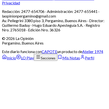
Privacidad
Redacción:
2477-654706 ·
Administración:
2477-655441 ·
laopinionpergamino@gmail.com
Av. Pellegrini 3380 piso 3, Pergamino, Buenos Aires · Director:
Guillermo Baduy · Hugo Eduardo Apesteguía S.A. · Registro
Nro. 2765018 · Edición Nro.
36326
©
2026
La Opinión
Pergamino, Buenos Aires
Este diario funciona con
CAPOTE
un producto de
Atelier 1974
Inicio
LO Play
Mis Notas
Perfil
Secciones