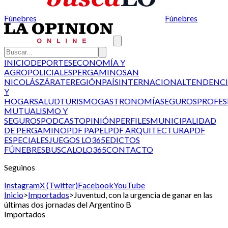
Fúnebres
Fúnebres
INICIO
DEPORTES
ECONOMÍA Y
AGRO
POLICIALES
PERGAMINO
SAN
NICOLÁS
ZÁRATE
REGIÓN
PAÍS
INTERNACIONAL
TENDENCI
Y
HOGAR
SALUD
TURISMO
GASTRONOMÍA
SEGUROS
PROFES
MUTUALISMO Y
SEGUROS
PODCAST
OPINIÓN
PERFILES
MUNICIPALIDAD
DE PERGAMINO
PDF PAPEL
PDF ARQUITECTURA
PDF
ESPECIALES
JUEGOS LO365
EDICTOS
FÚNEBRES
BUSCALO
LO365
CONTACTO
Seguinos
Instagram
X (Twitter)
Facebook
YouTube
Inicio
>
Importados
>
Juventud, con la urgencia de ganar en las
últimas dos jornadas del Argentino B
Importados