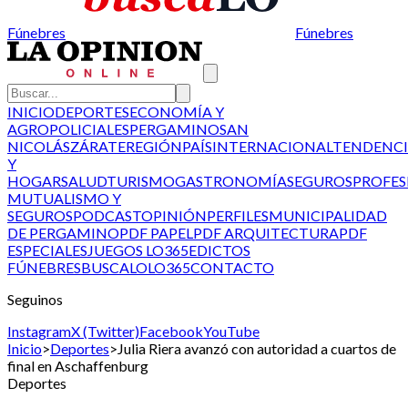
Fúnebres
Fúnebres
INICIO
DEPORTES
ECONOMÍA Y
AGRO
POLICIALES
PERGAMINO
SAN
NICOLÁS
ZÁRATE
REGIÓN
PAÍS
INTERNACIONAL
TENDENCI
Y
HOGAR
SALUD
TURISMO
GASTRONOMÍA
SEGUROS
PROFES
MUTUALISMO Y
SEGUROS
PODCAST
OPINIÓN
PERFILES
MUNICIPALIDAD
DE PERGAMINO
PDF PAPEL
PDF ARQUITECTURA
PDF
ESPECIALES
JUEGOS LO365
EDICTOS
FÚNEBRES
BUSCALO
LO365
CONTACTO
Seguinos
Instagram
X (Twitter)
Facebook
YouTube
Inicio
>
Deportes
>
Julia Riera avanzó con autoridad a cuartos de
final en Aschaffenburg
Deportes