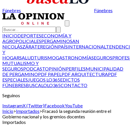
Fúnebres
Fúnebres
INICIO
DEPORTES
ECONOMÍA Y
AGRO
POLICIALES
PERGAMINO
SAN
NICOLÁS
ZÁRATE
REGIÓN
PAÍS
INTERNACIONAL
TENDENCI
Y
HOGAR
SALUD
TURISMO
GASTRONOMÍA
SEGUROS
PROFES
MUTUALISMO Y
SEGUROS
PODCAST
OPINIÓN
PERFILES
MUNICIPALIDAD
DE PERGAMINO
PDF PAPEL
PDF ARQUITECTURA
PDF
ESPECIALES
JUEGOS LO365
EDICTOS
FÚNEBRES
BUSCALO
LO365
CONTACTO
Seguinos
Instagram
X (Twitter)
Facebook
YouTube
Inicio
>
Importados
>
Fracasó la segunda reunión entre el
Gobierno nacional y los gremios docentes
Importados