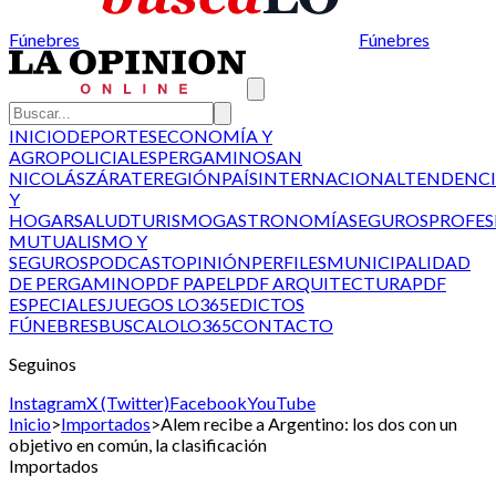
Fúnebres
Fúnebres
INICIO
DEPORTES
ECONOMÍA Y
AGRO
POLICIALES
PERGAMINO
SAN
NICOLÁS
ZÁRATE
REGIÓN
PAÍS
INTERNACIONAL
TENDENCI
Y
HOGAR
SALUD
TURISMO
GASTRONOMÍA
SEGUROS
PROFES
MUTUALISMO Y
SEGUROS
PODCAST
OPINIÓN
PERFILES
MUNICIPALIDAD
DE PERGAMINO
PDF PAPEL
PDF ARQUITECTURA
PDF
ESPECIALES
JUEGOS LO365
EDICTOS
FÚNEBRES
BUSCALO
LO365
CONTACTO
Seguinos
Instagram
X (Twitter)
Facebook
YouTube
Inicio
>
Importados
>
Alem recibe a Argentino: los dos con un
objetivo en común, la clasificación
Importados