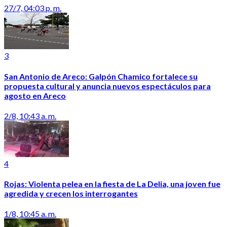
27/7, 04:03 p. m.
3
San Antonio de Areco: Galpón Chamico fortalece su
propuesta cultural y anuncia nuevos espectáculos para
agosto en Areco
2/8, 10:43 a. m.
4
Rojas: Violenta pelea en la fiesta de La Delia, una joven fue
agredida y crecen los interrogantes
1/8, 10:45 a. m.