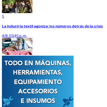
5
La industria textil agoniza: los números detrás de la crisis
4/8, 03:45 p. m.