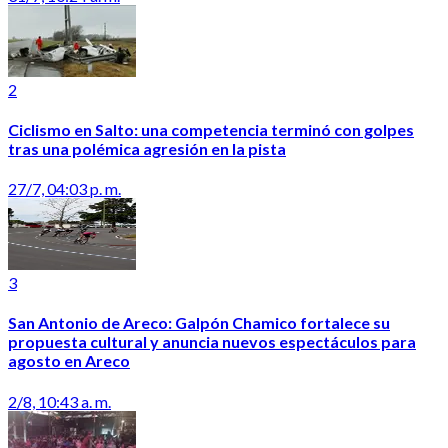
2
Ciclismo en Salto: una competencia terminó con golpes
tras una polémica agresión en la pista
27/7, 04:03 p. m.
3
San Antonio de Areco: Galpón Chamico fortalece su
propuesta cultural y anuncia nuevos espectáculos para
agosto en Areco
2/8, 10:43 a. m.