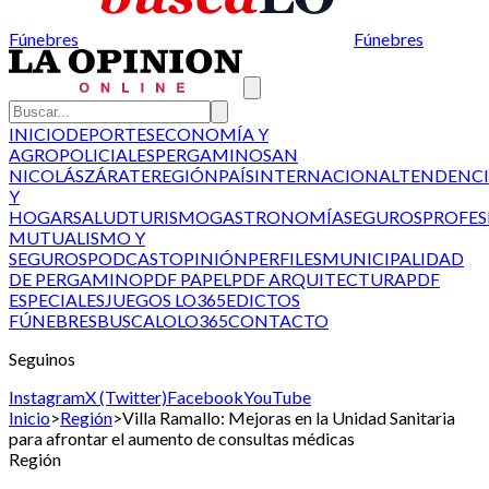
Fúnebres
Fúnebres
INICIO
DEPORTES
ECONOMÍA Y
AGRO
POLICIALES
PERGAMINO
SAN
NICOLÁS
ZÁRATE
REGIÓN
PAÍS
INTERNACIONAL
TENDENCI
Y
HOGAR
SALUD
TURISMO
GASTRONOMÍA
SEGUROS
PROFES
MUTUALISMO Y
SEGUROS
PODCAST
OPINIÓN
PERFILES
MUNICIPALIDAD
DE PERGAMINO
PDF PAPEL
PDF ARQUITECTURA
PDF
ESPECIALES
JUEGOS LO365
EDICTOS
FÚNEBRES
BUSCALO
LO365
CONTACTO
Seguinos
Instagram
X (Twitter)
Facebook
YouTube
Inicio
>
Región
>
Villa Ramallo: Mejoras en la Unidad Sanitaria
para afrontar el aumento de consultas médicas
Región