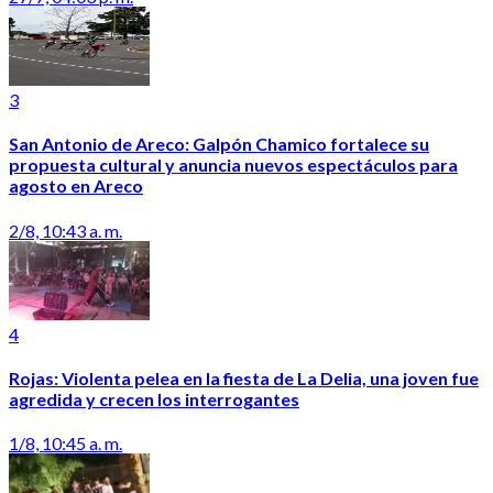
3
San Antonio de Areco: Galpón Chamico fortalece su
propuesta cultural y anuncia nuevos espectáculos para
agosto en Areco
2/8, 10:43 a. m.
4
Rojas: Violenta pelea en la fiesta de La Delia, una joven fue
agredida y crecen los interrogantes
1/8, 10:45 a. m.