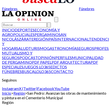
Fúnebres
Fúnebres
INICIO
DEPORTES
ECONOMÍA Y
AGRO
POLICIALES
PERGAMINO
SAN
NICOLÁS
ZÁRATE
REGIÓN
PAÍS
INTERNACIONAL
TENDENCI
Y
HOGAR
SALUD
TURISMO
GASTRONOMÍA
SEGUROS
PROFES
MUTUALISMO Y
SEGUROS
PODCAST
OPINIÓN
PERFILES
MUNICIPALIDAD
DE PERGAMINO
PDF PAPEL
PDF ARQUITECTURA
PDF
ESPECIALES
JUEGOS LO365
EDICTOS
FÚNEBRES
BUSCALO
LO365
CONTACTO
Seguinos
Instagram
X (Twitter)
Facebook
YouTube
Inicio
>
Región
>
San Pedro: Avanzan las obras de mantenimiento
y pintura en el Cementerio Municipal
Región