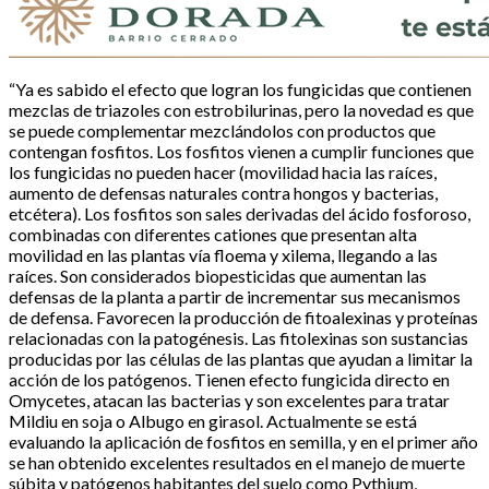
“Ya es sabido el efecto que logran los fungicidas que contienen
mezclas de triazoles con estrobilurinas, pero la novedad es que
se puede complementar mezclándolos con productos que
contengan fosfitos. Los fosfitos vienen a cumplir funciones que
los fungicidas no pueden hacer (movilidad hacia las raíces,
aumento de defensas naturales contra hongos y bacterias,
etcétera). Los fosfitos son sales derivadas del ácido fosforoso,
combinadas con diferentes cationes que presentan alta
movilidad en las plantas vía floema y xilema, llegando a las
raíces. Son considerados biopesticidas que aumentan las
defensas de la planta a partir de incrementar sus mecanismos
de defensa. Favorecen la producción de fitoalexinas y proteínas
relacionadas con la patogénesis. Las fitolexinas son sustancias
producidas por las células de las plantas que ayudan a limitar la
acción de los patógenos. Tienen efecto fungicida directo en
Omycetes, atacan las bacterias y son excelentes para tratar
Mildiu en soja o Albugo en girasol. Actualmente se está
evaluando la aplicación de fosfitos en semilla, y en el primer año
se han obtenido excelentes resultados en el manejo de muerte
súbita y patógenos habitantes del suelo como Pythium,