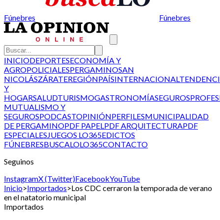
Fúnebres
Fúnebres
INICIO
DEPORTES
ECONOMÍA Y
AGRO
POLICIALES
PERGAMINO
SAN
NICOLÁS
ZÁRATE
REGIÓN
PAÍS
INTERNACIONAL
TENDENCI
Y
HOGAR
SALUD
TURISMO
GASTRONOMÍA
SEGUROS
PROFES
MUTUALISMO Y
SEGUROS
PODCAST
OPINIÓN
PERFILES
MUNICIPALIDAD
DE PERGAMINO
PDF PAPEL
PDF ARQUITECTURA
PDF
ESPECIALES
JUEGOS LO365
EDICTOS
FÚNEBRES
BUSCALO
LO365
CONTACTO
Seguinos
Instagram
X (Twitter)
Facebook
YouTube
Inicio
>
Importados
>
Los CDC cerraron la temporada de verano
en el natatorio municipal
Importados