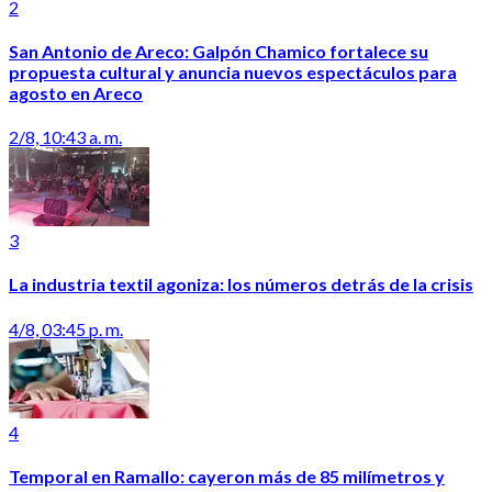
2
San Antonio de Areco: Galpón Chamico fortalece su
propuesta cultural y anuncia nuevos espectáculos para
agosto en Areco
2/8, 10:43 a. m.
3
La industria textil agoniza: los números detrás de la crisis
4/8, 03:45 p. m.
4
Temporal en Ramallo: cayeron más de 85 milímetros y