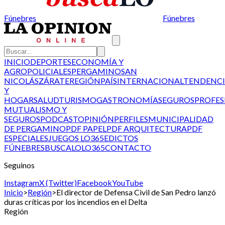
Fúnebres
Fúnebres
INICIO
DEPORTES
ECONOMÍA Y
AGRO
POLICIALES
PERGAMINO
SAN
NICOLÁS
ZÁRATE
REGIÓN
PAÍS
INTERNACIONAL
TENDENCI
Y
HOGAR
SALUD
TURISMO
GASTRONOMÍA
SEGUROS
PROFES
MUTUALISMO Y
SEGUROS
PODCAST
OPINIÓN
PERFILES
MUNICIPALIDAD
DE PERGAMINO
PDF PAPEL
PDF ARQUITECTURA
PDF
ESPECIALES
JUEGOS LO365
EDICTOS
FÚNEBRES
BUSCALO
LO365
CONTACTO
Seguinos
Instagram
X (Twitter)
Facebook
YouTube
Inicio
>
Región
>
El director de Defensa Civil de San Pedro lanzó
duras críticas por los incendios en el Delta
Región