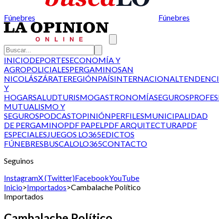
Fúnebres
Fúnebres
INICIO
DEPORTES
ECONOMÍA Y
AGRO
POLICIALES
PERGAMINO
SAN
NICOLÁS
ZÁRATE
REGIÓN
PAÍS
INTERNACIONAL
TENDENCI
Y
HOGAR
SALUD
TURISMO
GASTRONOMÍA
SEGUROS
PROFES
MUTUALISMO Y
SEGUROS
PODCAST
OPINIÓN
PERFILES
MUNICIPALIDAD
DE PERGAMINO
PDF PAPEL
PDF ARQUITECTURA
PDF
ESPECIALES
JUEGOS LO365
EDICTOS
FÚNEBRES
BUSCALO
LO365
CONTACTO
Seguinos
Instagram
X (Twitter)
Facebook
YouTube
Inicio
>
Importados
>
Cambalache Político
Importados
Cambalache Político