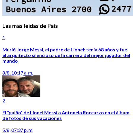
Las mas leidas de País
1
Murió Jorge Messi, el padre de Lionel: tenía 68 años y fue
el arquitecto silencioso de la carrera del mejor jugador del
mundo
8/8, 10:17 a. m.
2
El “guiño” de Lionel Messi a Antonela Roccuzzo en el álbum
de fotos de sus vacaciones
5/8, 07:37 p. m.