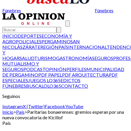
Fúnebres
Fúnebres
INICIO
DEPORTES
ECONOMÍA Y
AGRO
POLICIALES
PERGAMINO
SAN
NICOLÁS
ZÁRATE
REGIÓN
PAÍS
INTERNACIONAL
TENDENCI
Y
HOGAR
SALUD
TURISMO
GASTRONOMÍA
SEGUROS
PROFES
MUTUALISMO Y
SEGUROS
PODCAST
OPINIÓN
PERFILES
MUNICIPALIDAD
DE PERGAMINO
PDF PAPEL
PDF ARQUITECTURA
PDF
ESPECIALES
JUEGOS LO365
EDICTOS
FÚNEBRES
BUSCALO
LO365
CONTACTO
Seguinos
Instagram
X (Twitter)
Facebook
YouTube
Inicio
>
País
>
Paritarias bonaerenses: gremios esperan por una
nueva convocatoria de Kicillof
País