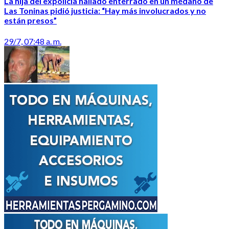
La hija del expolicía hallado enterrado en un médano de
Las Toninas pidió justicia: “Hay más involucrados y no
están presos”
29/7, 07:48 a. m.