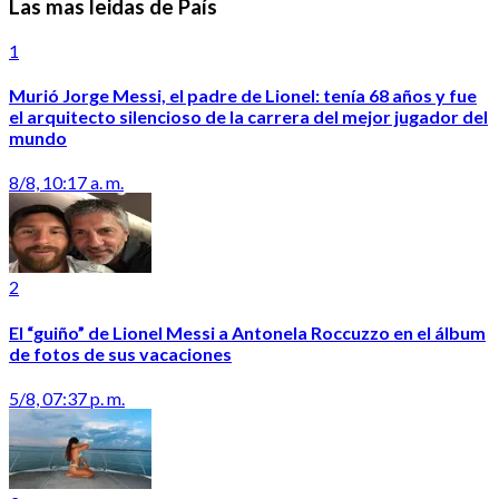
Las mas leidas de País
1
Murió Jorge Messi, el padre de Lionel: tenía 68 años y fue
el arquitecto silencioso de la carrera del mejor jugador del
mundo
8/8, 10:17 a. m.
2
El “guiño” de Lionel Messi a Antonela Roccuzzo en el álbum
de fotos de sus vacaciones
5/8, 07:37 p. m.