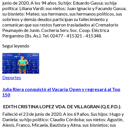
junio de 2020. A los 94 años. Su hijo: Eduardo Gassa; su hija
política: Liliana Vardi; sus nietos: Juan Ignacio y Facundo Gassa;
su bisnieto: Mateo; sus hermanos, sus hermanos políticos, sus
sobrinos y demás deudos participan su fallecimiento y
comunican que sus restos fueron trasladados al Crematorio
Peumayén de Junín. Cochería Serv. Soc. Coop. Eléctrica
Pergamino (Bs. As.). Tel. 02477 - 415321 - 415348.
Seguí leyendo
Deportes
Julia Riera conquistó el Vacaria Open y regresará al Top
150
EDITH CRISTINA LOPEZ VDA. DE VILLAGRAN (Q.E.P.D.)
.
Falleció el 23 de junio de 2020. A los 69 años. Sus hijos: Hugo y
Daniela; su hijo político: Claudio Córdoba; sus nietos: Agustín,
Alexis, Franco, Micaela, Bautista y Alma. sus bisnietos; sus