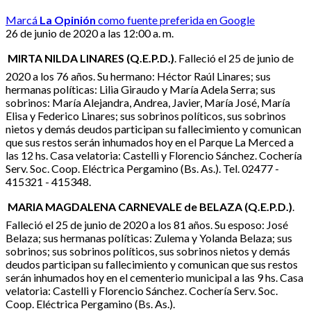
Marcá
La Opinión
como fuente preferida en Google
26 de junio de 2020 a las 12:00 a. m.
 MIRTA NILDA LINARES (Q.E.P.D.)
. Falleció el 25 de junio de
2020 a los 76 años. Su hermano: Héctor Raúl Linares; sus
hermanas políticas: Lilia Giraudo y María Adela Serra; sus
sobrinos: María Alejandra, Andrea, Javier, María José, María
Elisa y Federico Linares; sus sobrinos políticos, sus sobrinos
nietos y demás deudos participan su fallecimiento y comunican
que sus restos serán inhumados hoy en el Parque La Merced a
las 12 hs. Casa velatoria: Castelli y Florencio Sánchez. Cochería
Serv. Soc. Coop. Eléctrica Pergamino (Bs. As.). Tel. 02477 -
415321 - 415348.
 MARIA MAGDALENA CARNEVALE de BELAZA (Q.E.P.D.)
.
Falleció el 25 de junio de 2020 a los 81 años. Su esposo: José
Belaza; sus hermanas políticas: Zulema y Yolanda Belaza; sus
sobrinos; sus sobrinos políticos, sus sobrinos nietos y demás
deudos participan su fallecimiento y comunican que sus restos
serán inhumados hoy en el cementerio municipal a las 9 hs. Casa
velatoria: Castelli y Florencio Sánchez. Cochería Serv. Soc.
Coop. Eléctrica Pergamino (Bs. As.).