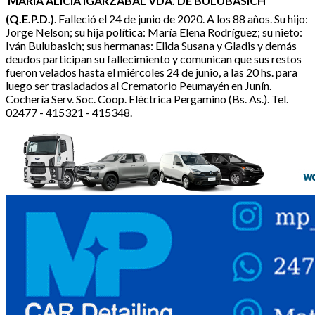
MARIA ALICIA IGARZABAL VDA. DE BULUBASICH
(Q.E.P.D.)
. Falleció el 24 de junio de 2020. A los 88 años. Su hijo:
Jorge Nelson; su hija política: María Elena Rodríguez; su nieto:
Iván Bulubasich; sus hermanas: Elida Susana y Gladis y demás
deudos participan su fallecimiento y comunican que sus restos
fueron velados hasta el miércoles 24 de junio, a las 20 hs. para
luego ser trasladados al Crematorio Peumayén en Junín.
Cochería Serv. Soc. Coop. Eléctrica Pergamino (Bs. As.). Tel.
02477 - 415321 - 415348.