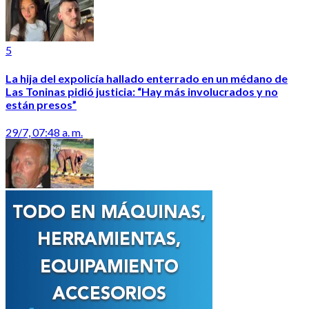
5
La hija del expolicía hallado enterrado en un médano de
Las Toninas pidió justicia: “Hay más involucrados y no
están presos”
29/7, 07:48 a. m.