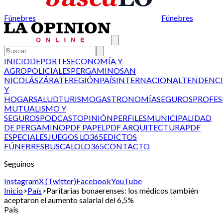
Fúnebres
Fúnebres
INICIO
DEPORTES
ECONOMÍA Y
AGRO
POLICIALES
PERGAMINO
SAN
NICOLÁS
ZÁRATE
REGIÓN
PAÍS
INTERNACIONAL
TENDENCI
Y
HOGAR
SALUD
TURISMO
GASTRONOMÍA
SEGUROS
PROFES
MUTUALISMO Y
SEGUROS
PODCAST
OPINIÓN
PERFILES
MUNICIPALIDAD
DE PERGAMINO
PDF PAPEL
PDF ARQUITECTURA
PDF
ESPECIALES
JUEGOS LO365
EDICTOS
FÚNEBRES
BUSCALO
LO365
CONTACTO
Seguinos
Instagram
X (Twitter)
Facebook
YouTube
Inicio
>
País
>
Paritarias bonaerenses: los médicos también
aceptaron el aumento salarial del 6,5%
País