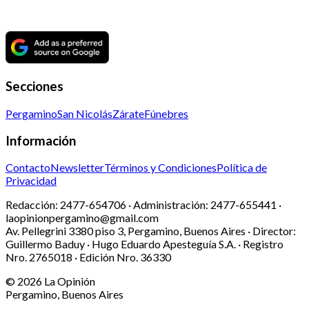
Secciones
Pergamino
San Nicolás
Zárate
Fúnebres
Información
Contacto
Newsletter
Términos y Condiciones
Política de
Privacidad
Redacción:
2477-654706 ·
Administración:
2477-655441 ·
laopinionpergamino@gmail.com
Av. Pellegrini 3380 piso 3, Pergamino, Buenos Aires · Director:
Guillermo Baduy · Hugo Eduardo Apesteguía S.A. · Registro
Nro. 2765018 · Edición Nro.
36330
©
2026
La Opinión
Pergamino, Buenos Aires