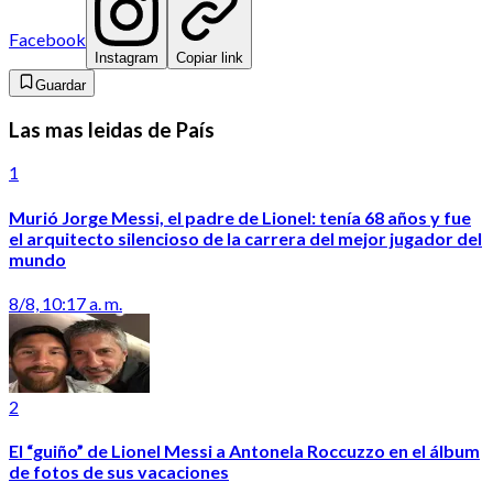
Facebook
Instagram
Copiar link
Guardar
Las mas leidas de País
1
Murió Jorge Messi, el padre de Lionel: tenía 68 años y fue
el arquitecto silencioso de la carrera del mejor jugador del
mundo
8/8, 10:17 a. m.
2
El “guiño” de Lionel Messi a Antonela Roccuzzo en el álbum
de fotos de sus vacaciones