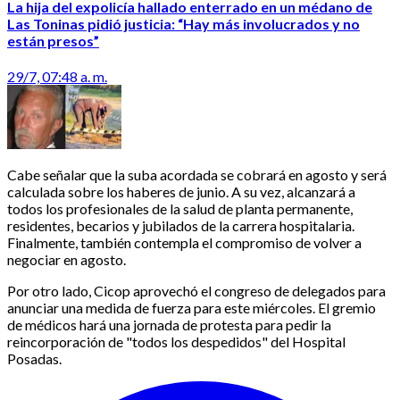
La hija del expolicía hallado enterrado en un médano de
Las Toninas pidió justicia: “Hay más involucrados y no
están presos”
29/7, 07:48 a. m.
Cabe señalar que la suba acordada se cobrará en agosto y será
calculada sobre los haberes de junio. A su vez, alcanzará a
todos los profesionales de la salud de planta permanente,
residentes, becarios y jubilados de la carrera hospitalaria.
Finalmente, también contempla el compromiso de volver a
negociar en agosto.
Por otro lado, Cicop aprovechó el congreso de delegados para
anunciar una medida de fuerza para este miércoles. El gremio
de médicos hará una jornada de protesta para pedir la
reincorporación de "todos los despedidos" del Hospital
Posadas.