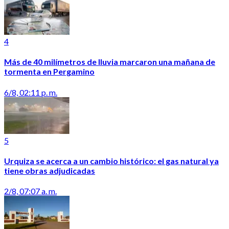
4
Más de 40 milímetros de lluvia marcaron una mañana de
tormenta en Pergamino
6/8, 02:11 p. m.
5
Urquiza se acerca a un cambio histórico: el gas natural ya
tiene obras adjudicadas
2/8, 07:07 a. m.