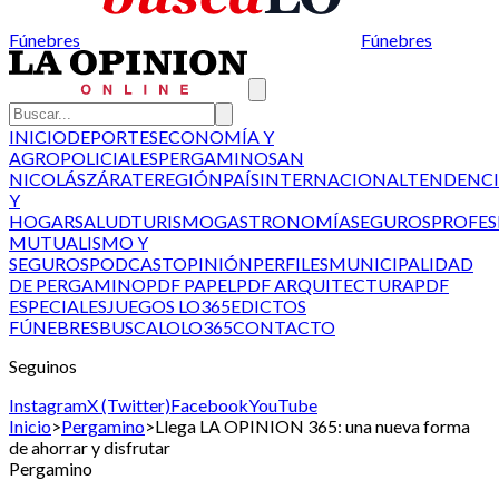
Fúnebres
Fúnebres
INICIO
DEPORTES
ECONOMÍA Y
AGRO
POLICIALES
PERGAMINO
SAN
NICOLÁS
ZÁRATE
REGIÓN
PAÍS
INTERNACIONAL
TENDENCI
Y
HOGAR
SALUD
TURISMO
GASTRONOMÍA
SEGUROS
PROFES
MUTUALISMO Y
SEGUROS
PODCAST
OPINIÓN
PERFILES
MUNICIPALIDAD
DE PERGAMINO
PDF PAPEL
PDF ARQUITECTURA
PDF
ESPECIALES
JUEGOS LO365
EDICTOS
FÚNEBRES
BUSCALO
LO365
CONTACTO
Seguinos
Instagram
X (Twitter)
Facebook
YouTube
Inicio
>
Pergamino
>
Llega LA OPINION 365: una nueva forma
de ahorrar y disfrutar
Pergamino