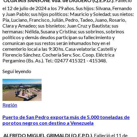
 OLGA IRIS SANSONE Vda. de DIGUERO (Q.E.P.D.)
. Falleció
el 12 de julio de 2024 a los 79 años. Sus hijos: Silvana, Fernando
y Juan Pablo; sus hijos políticos: Mauricio y Soledad; sus nietos:
Pía, Luciano, Francisco, Julián, Pedro, Tadeo, Juano, Rosario,
Clara y Amadeo; sus bisnietos: Juan Cruz y Bautista; sus
hermanas: Nélida, Susana y Cristina; sus sobrinos, sobrinos
políticos y demás deudos participan su fallecimiento y
comunican que sus restos serán inhumados hoy en el
cementerio local a las 9:30 hs. Casa velatoria: Castelli y
Florencio Sánchez. Cochería Serv. Soc. Coop. Eléctrica
Pergamino (Bs. As.). Tel.: 02477 415321 - 415348.
Seguí leyendo
Región
Puerto de San Pedro exporta más de 5.000 toneladas de
porotos negros con destino a Venezuela
 ALFREDO MIGUEL GRIMALDI (Q.E.P.D.)
. Falleció el 11 de