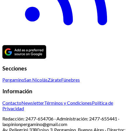
Secciones
Pergamino
San Nicolás
Zárate
Fúnebres
Información
Contacto
Newsletter
Términos y Condiciones
Política de
Privacidad
Redacción:
2477-654706 ·
Administración:
2477-655441 ·
laopinionpergamino@gmail.com
Av. Pellegrini 3380 piso 3, Pergamino, Buenos Aires · Director: