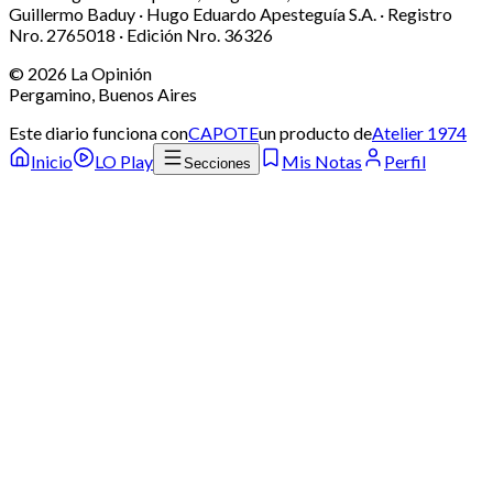
Guillermo Baduy · Hugo Eduardo Apesteguía S.A. · Registro
Nro. 2765018 · Edición Nro.
36326
©
2026
La Opinión
Pergamino, Buenos Aires
Este diario funciona con
CAPOTE
un producto de
Atelier 1974
Inicio
LO Play
Mis Notas
Perfil
Secciones