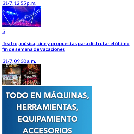
31/7, 12:55 p. m.
5
Teatro, música, cine y propuestas para disfrutar el último
fin de semana de vacaciones
31/7, 09:30 a. m.