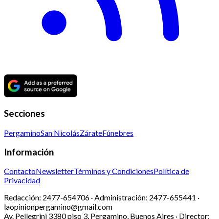
Secciones
Pergamino
San Nicolás
Zárate
Fúnebres
Información
Contacto
Newsletter
Términos y Condiciones
Política de
Privacidad
Redacción:
2477-654706 ·
Administración:
2477-655441 ·
laopinionpergamino@gmail.com
Av. Pellegrini 3380 piso 3, Pergamino, Buenos Aires · Director: