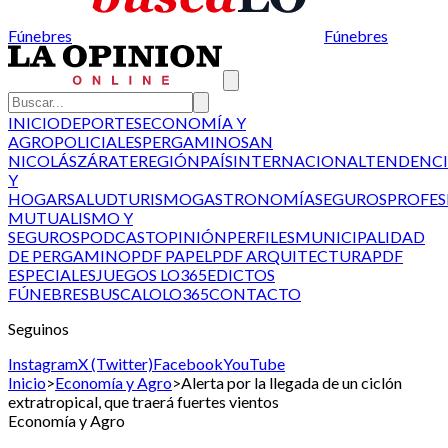
Fúnebres
Fúnebres
INICIO
DEPORTES
ECONOMÍA Y
AGRO
POLICIALES
PERGAMINO
SAN
NICOLÁS
ZÁRATE
REGIÓN
PAÍS
INTERNACIONAL
TENDENCI
Y
HOGAR
SALUD
TURISMO
GASTRONOMÍA
SEGUROS
PROFES
MUTUALISMO Y
SEGUROS
PODCAST
OPINIÓN
PERFILES
MUNICIPALIDAD
DE PERGAMINO
PDF PAPEL
PDF ARQUITECTURA
PDF
ESPECIALES
JUEGOS LO365
EDICTOS
FÚNEBRES
BUSCALO
LO365
CONTACTO
Seguinos
Instagram
X (Twitter)
Facebook
YouTube
Inicio
>
Economía y Agro
>
Alerta por la llegada de un ciclón
extratropical, que traerá fuertes vientos
Economía y Agro