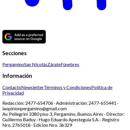
Secciones
Pergamino
San Nicolás
Zárate
Fúnebres
Información
Contacto
Newsletter
Términos y Condiciones
Política de
Privacidad
Redacción:
2477-654706 ·
Administración:
2477-655441 ·
laopinionpergamino@gmail.com
Av. Pellegrini 3380 piso 3, Pergamino, Buenos Aires · Director:
Guillermo Baduy · Hugo Eduardo Apesteguía S.A. · Registro
Nro. 2765018 · Edición Nro.
36329