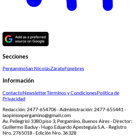
Secciones
Pergamino
San Nicolás
Zárate
Fúnebres
Información
Contacto
Newsletter
Términos y Condiciones
Política de
Privacidad
Redacción:
2477-654706 ·
Administración:
2477-655441 ·
laopinionpergamino@gmail.com
Av. Pellegrini 3380 piso 3, Pergamino, Buenos Aires · Director:
Guillermo Baduy · Hugo Eduardo Apesteguía S.A. · Registro
Nro. 2765018 · Edición Nro.
36328