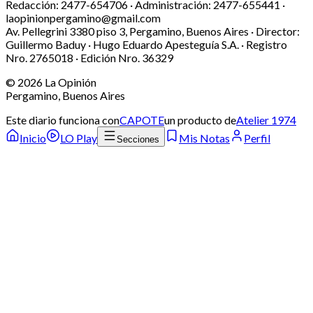
Redacción:
2477-654706 ·
Administración:
2477-655441 ·
laopinionpergamino@gmail.com
Av. Pellegrini 3380 piso 3, Pergamino, Buenos Aires · Director:
Guillermo Baduy · Hugo Eduardo Apesteguía S.A. · Registro
Nro. 2765018 · Edición Nro.
36329
©
2026
La Opinión
Pergamino, Buenos Aires
Este diario funciona con
CAPOTE
un producto de
Atelier 1974
Inicio
LO Play
Mis Notas
Perfil
Secciones