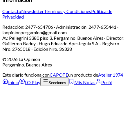
Contacto
Newsletter
Términos y Condiciones
Política de
Privacidad
Redacción:
2477-654706 ·
Administración:
2477-655441 ·
laopinionpergamino@gmail.com
Av. Pellegrini 3380 piso 3, Pergamino, Buenos Aires · Director:
Guillermo Baduy · Hugo Eduardo Apesteguía S.A. · Registro
Nro. 2765018 · Edición Nro.
36328
©
2026
La Opinión
Pergamino, Buenos Aires
Este diario funciona con
CAPOTE
un producto de
Atelier 1974
Inicio
LO Play
Mis Notas
Perfil
Secciones