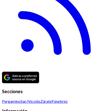
Secciones
Pergamino
San Nicolás
Zárate
Fúnebres
Información